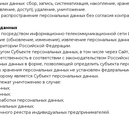
ных данных: сбор, запись, систематизация, накопление, хран
вление, доступ), удаление, уничтожение.
и распространение персональных данных без согласия контр
 данных
сле посредством информационно-телекоммуникационной сети 
ние (обновление, изменение), извлечение персональных дан
ерритории Российской Федерации.
гом Субъекте персональных данных, в том числе через Сайт, 
етственность в соответствии с законодательством Российс
ьных данных в форме, позволяющей определить субъекта перс
к хранения персональных данных не установлен федеральным
орому является Субъект персональных данных.
лежат уничтожению в случае:
нных;
нных;
работки персональных данных;
ональных данных;
венного реестра индивидуальных предпринимателей.