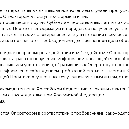
его персональных данных, за исключением случаев, предус
 Оператором в доступной форме, и в них
тносящиеся к другим Субъектам персональных данных, за и
анных. Перечень информации и порядок ее получения устано
альных данных, их блокирования или уничтожения в случае, 
ми или не являются необходимыми для заявленной цели обр
порядке неправомерные действия или бездействие Оператор
изовать права по получению информации, касающейся обработ
рованию или уничтожению, обратившись к Оператору с соотв
 оформлен с соблюдением требований статьи 7.1. настояще
оящей Политики осуществляется уполномоченным лицом, отв
 законодательства Российской Федерации и локальных актов
твии с законодательством Российской Федерации.
ых
яется Оператором в соответствии с требованиями законодат