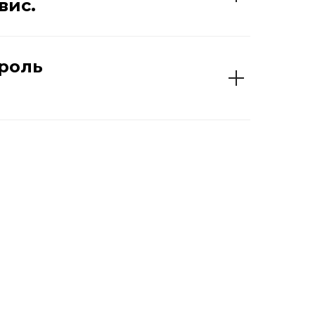
вис.
троль
?