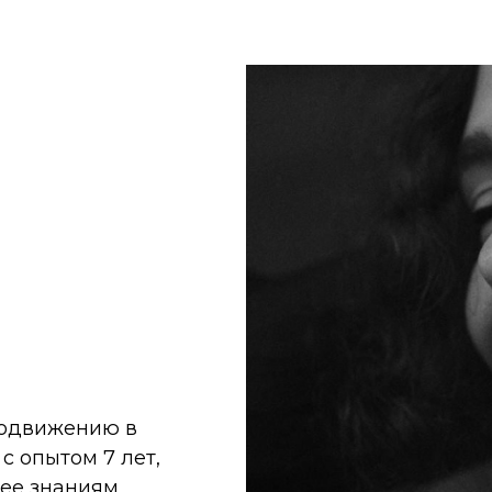
родвижению в
с опытом 7 лет,
 ее знаниям