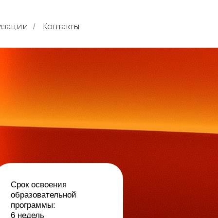
изации
Контакты
/
ения
ельной
: