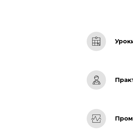
Уроĸ
Праĸ
Пром