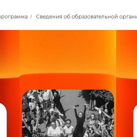
программа
Сведения об образовательной орган
/
Срок осво
образоват
программы
6 недель