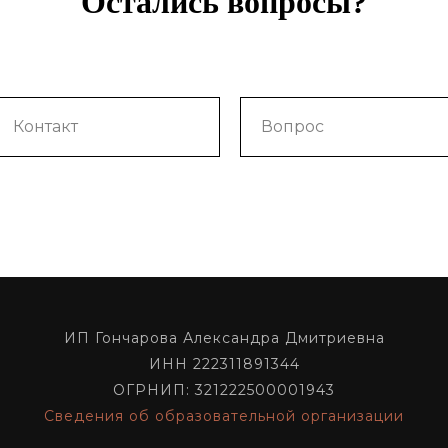
Остались вопросы?
ИП Гончарова Александра Дмитриевна
ИНН 222311891344
ОГРНИП: 321222500001943
Сведения об образовательной организации