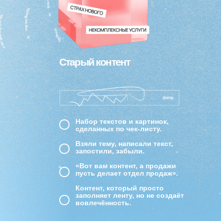
ОТ 80К ДО 150К+
КОНТЕНТ-СТРАТЕГИИ
ДЛЯ БРЕНДОВ
КОМПЛЕКСНОЕ ВЕДЕНИЕ
ОТ 70К ДО 150К+
SMM
ДОП. УСЛУГИ(PR,
INFLUENCE-МАРКЕТИНГ
ОТ 50К ДО 150К
И ДР.
Попасть в контент-маркетинг
Что тебя ждет через
1,5 месяца?
Принять участие
Поддержка
Заряд
Стратегии
Продажи
От 150.000 руб.