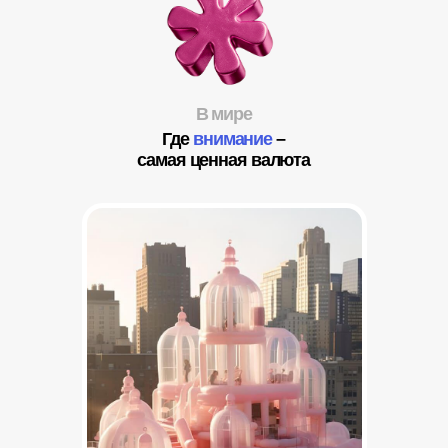
Старый контент
Набор текстов и картинок,
сделанных по чек-листу.
Взяли тему, написали текст,
запостили, забыли.
«Вот вам контент, а продажи
пусть делает отдел продаж».
Контент, который просто