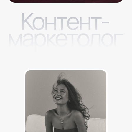
Это
Контент-партнер
Это ключевая роль
контент-маркетолога в проектах,
контент-партнер
делает бизнес-результат
через контент наравне с клиентом
и получает % с продаж.