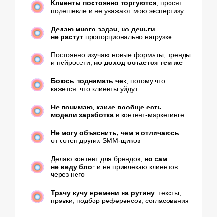
но не понимаю, где точка роста
Каждый новый проект начинаю с нуля
,
без системы и понятной архитектуры
Клиенты не воспринимают меня как
человека
, который влияет на бизнес-
результат
Кажется, что большие деньги
в контент-маркетинге
зарабатывают
какие-то другие люди
Больше 3-х галочек?
Это ок, сами там были
Есть идея...
Я хочу к вам