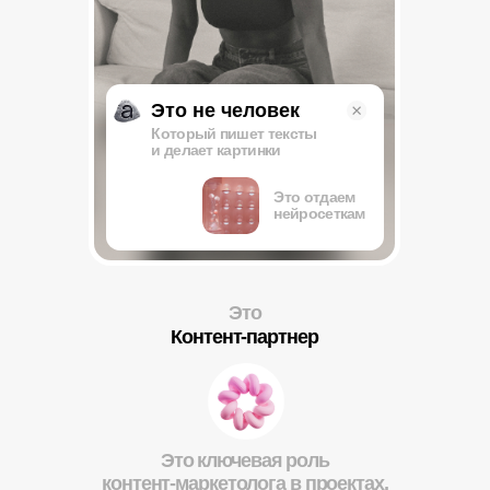
Процент с продаж
Через стратегический
подход для бизнеса
От 1,5 до 30%
с прибыли
Что значит контент-
маркетинг для тебя
Ниша
с перспективой роста
на ближайшие 10 лет