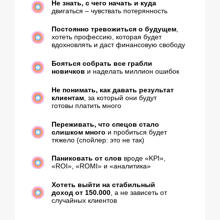
доход от 150.000
, а не зависеть от
случайных клиентов
Больше 3-х галочек?
Это ок, сами там были
Есть идея...
Пройдемся по классическому чек-листу
контент-специалиста в 2026 году
Делаю посты, сторис и рилсы,
но не
понимаю, как это связано с
выручкой бизнеса
Работаю за 50−80 тысяч
и не понимаю, как выйти на 200+
Беру задачи по контенту,
но чувствую
себя исполнителем
, а не партнером