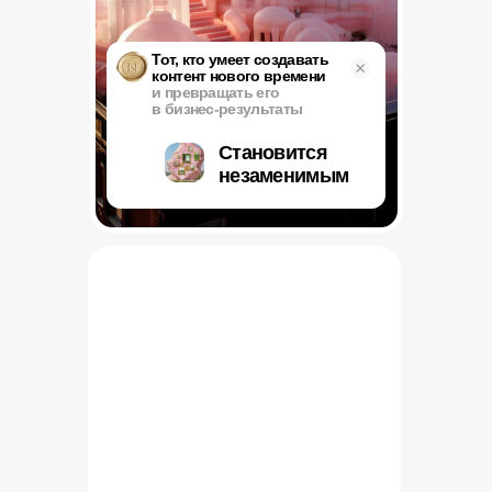
заполняет ленту, но не создаёт
вовлечённость.
Твой прайс после
Sence.Content