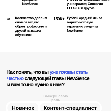
Как понять, что вы
уже готовы стать
частью
следующей главы NewSence
и вам точно нужно к нам?
Выбери свою
роль
Новичок
Контент-специалист
Пройдемся по классическому чек-листу
специалистов, которые начинают свой
путь в контент-маркетинге
Перепробовать море всего и так и не
найти свою нишу и место
. Я — это все
и ни о чем конкретном
Постоянно ходить по кругу
: у меня нет
опыта, поэтому меня никуда не берут,
поэтому у меня нет опыта…
Думать, что мне нужно еще поучиться