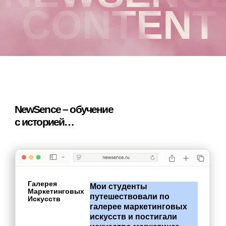
NewSence – обучение
с историей…
Галерея
Мои
студенты
Маркетинговых
путешествовали
по
Искусств
галерее
маркетинговых
искусств
и
постигали
искусство
маркетинга
через
разные
культурные
эпохи.
Отправлялись
«на
Работа в
Большом
работу»
в
NewSence
в
Городе
большом
городе
и
ловили
вайб
Эмили
в
Париже,
обучаясь
новейшим
техникам
диджитала.