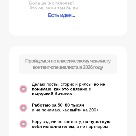
Клиенты постоянно торгуются
, просят
подешевле и не уважают мою экспертизу
Делаю много задач, но деньги
не растут
пропорционально нагрузке
Постоянно изучаю новые форматы, тренды
и нейросети,
но доход остается тем же
Боюсь поднимать чек
, потому что
кажется, что клиенты уйдут
Не понимаю, какие вообще есть
модели заработка
в контент-маркетинге
Не могу объяснить, чем я отличаюсь
от сотен других SMM-щиков
Делаю контент для брендов,
но сам
не веду блог
и не привлекаю клиентов
через него
Трачу кучу времени на рутину
: тексты,
правки, подбор референсов, согласования
Пробую нейросети, но в итоге
получаются
бездушные тексты
и ноль креатива
Чувствую потолок в профессии
,