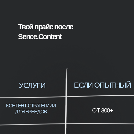
Учитесь создавать
контент-стратегию по
шагам
Строите свою карьерную
стратегию, чтобы научиться
быть контент-партнером
Защищаете кейс перед бизнес-
партнером или куратором
и получаете обратную связь