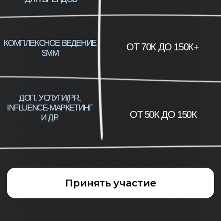
Вы наведете порядок,
восстановите энергию,
У тебя есть четкое
определите дисциплину
понимание роли контент-
и фокус. Изучите
маркетолога, своя
мышление роста и
стратегия выхода на рынок
масштабирование
и осознанная карьерная
траектория
Посмотреть все уроки
Посмотреть все уроки
2 неделя
3 неделя
Контент-
Контент-стратегия:
стратегия:
продающий
аналитика
контент
Вы знаете, кому, что
Вы умеете писать, снимать
и как вы продаете
и выстраивать в систему
с помощью контента
продающий контент,
и выполняете свою
который генерирует
работу, которую
выручку клиенту
можете оценить
и показать клиенту
Посмотреть все уроки
Посмотреть все уроки