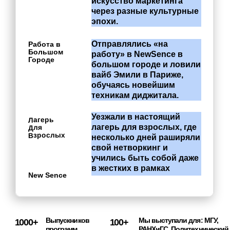
Уезжали
в
настоящий
Лагерь
лагерь
для
взрослых,
где
Для
Взрослых
несколько
дней
раширяли
свой
нетворкинг
и
учились
быть
собой
даже
в
жестких
в
рамках
New Sence
рынка…
1000+
Выпускников
100+
Мы выступали для: МГУ,
программ
РАНХиГС, Политехнический
NewSence
университет, Синергия,
ПРОСТО и другие
∞
Количество добрых
150К+
Рублей средний чек за
слов от тех, кто
маркетиноговую
обрел профессию и
стратегию студента
друзей на наших
NewSence
обучениях