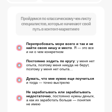
и тогда — точно выстрелю
Не зарабатывать или зарабатывать
недостаточно
, постоянно нужны деньги,
а как их заработать больше — понятия
не имею
Не знать, с чего начать и куда
двигаться – чувствать потерянность
Постоянно тревожиться о будущем
,
хотеть профессию, которая будет
вдохновлять и даст финансовую свободу
Бояться собрать все грабли
новичков
и наделать миллион ошибок
Не понимать, как давать результат
клиентам
, за который они будут
готовы платить много
Переживать, что спецов стало
слишком много
и пробиться будет
тяжело (спойлер: это не так)
Паниковать от слов
вроде «KPI»,
«ROI», «ROMI» и «аналитика»
Хотеть выйти на стабильный