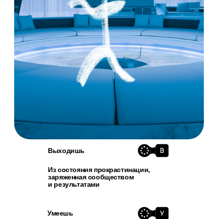
Хочу к вам!
Почему ты точно
<
>
дойдешь до конца и
получишь результат
Листай слайдер