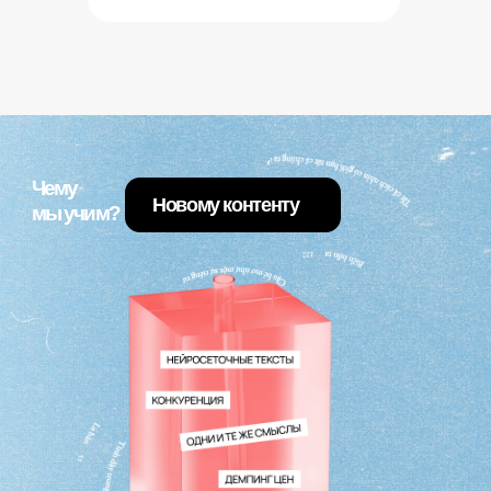
ЕСЛИ ОПЫТНЫЙ
УСЛУГИ
КОНТЕНТ-СТРАТЕГИИИ
ОТ 300+
ДЛЯ БРЕНДОВ
КОМПЛЕКСНОЕ ВЕДЕНИЕ
ОТ 150К ДО 300К+
SMM
ДОП. УСЛУГИ(PR,
ОТ 50К ДО 150К
INFLUENCE-МАРКЕТИНГ
И ДР.
ЕСЛИ НОВИЧОК
УСЛУГИ