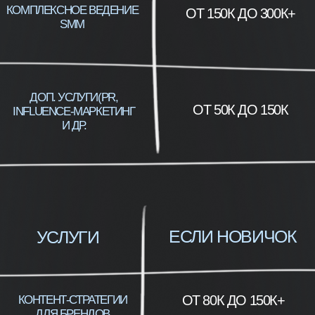
Авторы лучших стратегий на курсе
получают оплачиваемую стажировку
или работу у бизнес-партнеров
Через что
Какими методами
Программа обучения
контент-маркетингу
0 неделя
1 неделя
Предобучение
Контент-
маркетинг